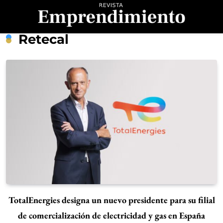
Saltar
al
contenido
Revista
Retecal
Emprendimiento
TotalEnergies designa un nuevo presidente para su filial
de comercialización de electricidad y gas en España