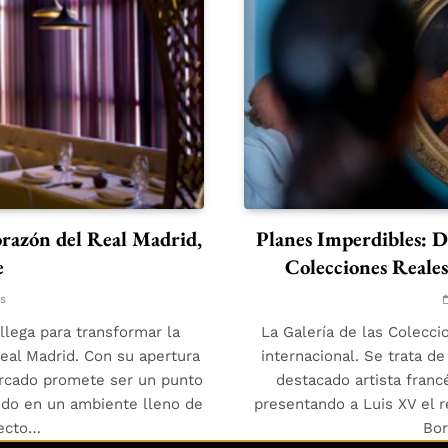
orazón del Real Madrid,
Planes Imperdibles: De
e
Colecciones Reales
s
lega para transformar la
La Galería de las Colecci
Real Madrid. Con su apertura
internacional. Se trata d
rcado promete ser un punto
destacado artista franc
ido en un ambiente lleno de
presentando a Luis XV el r
yecto…
Bor