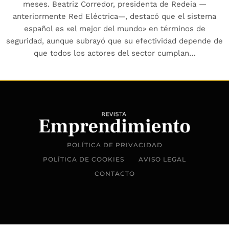
meses. Beatriz Corredor, presidenta de Redeia —
anteriormente Red Eléctrica—, destacó que el sistema
español es «el mejor del mundo» en términos de
seguridad, aunque subrayó que su efectividad depende de
que todos los actores del sector cumplan…
POLÍTICA DE PRIVACIDAD
POLÍTICA DE COOKIES
AVISO LEGAL
CONTACTO