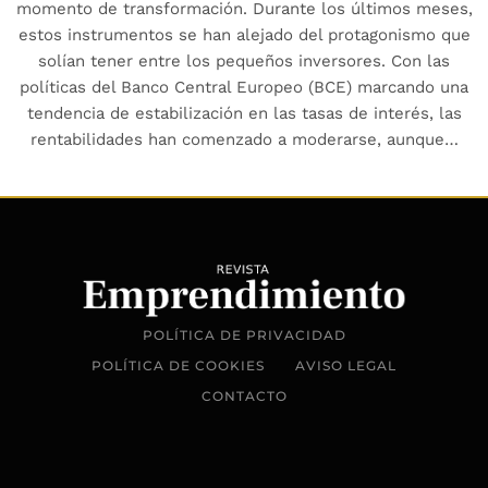
momento de transformación. Durante los últimos meses,
estos instrumentos se han alejado del protagonismo que
solían tener entre los pequeños inversores. Con las
políticas del Banco Central Europeo (BCE) marcando una
tendencia de estabilización en las tasas de interés, las
rentabilidades han comenzado a moderarse, aunque…
POLÍTICA DE PRIVACIDAD
POLÍTICA DE COOKIES
AVISO LEGAL
CONTACTO