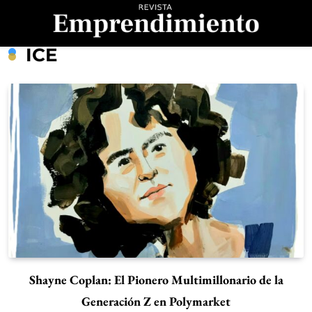
Saltar
al
contenido
Revista
ICE
Emprendimiento
Shayne Coplan: El Pionero Multimillonario de la
Generación Z en Polymarket