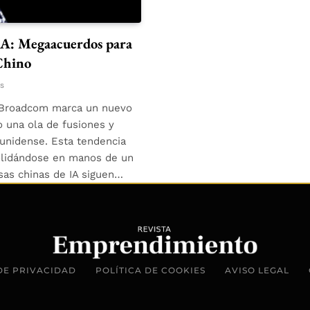
IA: Megaacuerdos para
Chino
os
y Broadcom marca un nuevo
o una ola de fusiones y
ounidense. Esta tendencia
nsolidándose en manos de un
sas chinas de IA siguen…
DE PRIVACIDAD
POLÍTICA DE COOKIES
AVISO LEGAL