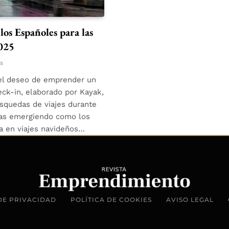
los Españoles para las
025
s
, el deseo de emprender un
eck-in, elaborado por Kayak,
quedas de viajes durante
rias emergiendo como los
a en viajes navideños…
DE PRIVACIDAD
POLÍTICA DE COOKIES
AVISO LEGAL