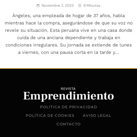
Noviembre 2, 2025
8 Minutos
Ángeles, una empleada de hogar de 37 años, habla
mientras hace la compra, asegurándose de que su voz no
revele su situación. Esta peruana vive en una casa donde
cuida de una anciana dependiente y trabaja en
condiciones irregulares. Su jornada se extiende de lunes
a viernes, con una pausa corta en la tarde y…
POLÍTICA DE PRIVACIDAD
POLÍTICA DE COOKIES
AVISO LEGAL
CONTACTO