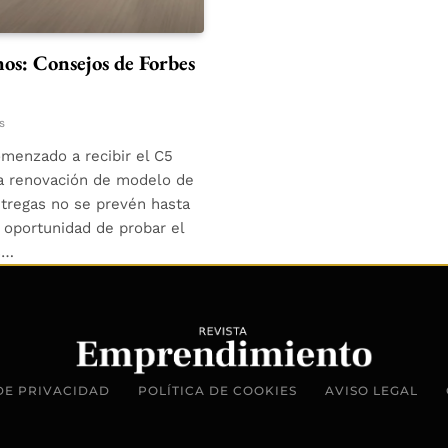
s: Consejos de Forbes
s
menzado a recibir el C5
la renovación de modelo de
ntregas no se prevén hasta
a oportunidad de probar el
s…
DE PRIVACIDAD
POLÍTICA DE COOKIES
AVISO LEGAL