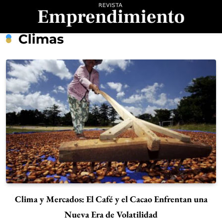
Saltar
al
contenido
Revista
Climas
Emprendimiento
Clima y Mercados: El Café y el Cacao Enfrentan una
Nueva Era de Volatilidad