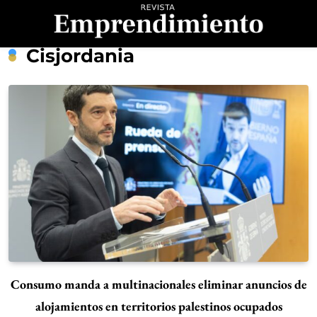
Saltar
al
contenido
Revista
Cisjordania
Emprendimiento
Consumo manda a multinacionales eliminar anuncios de
alojamientos en territorios palestinos ocupados