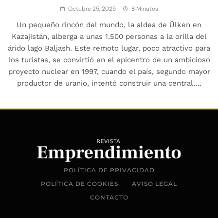
Octubre 25, 2025
8 Minutos
Un pequeño rincón del mundo, la aldea de Ülken en
Kazajistán, alberga a unas 1.500 personas a la orilla del
árido lago Baljash. Este remoto lugar, poco atractivo para
los turistas, se convirtió en el epicentro de un ambicioso
proyecto nuclear en 1997, cuando el país, segundo mayor
productor de uranio, intentó construir una central….
POLÍTICA DE PRIVACIDAD
POLÍTICA DE COOKIES
AVISO LEGAL
CONTACTO