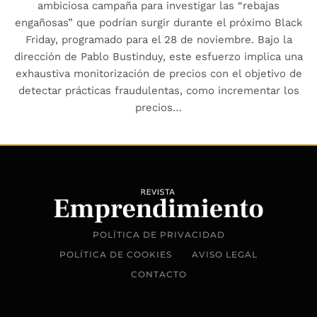
ambiciosa campaña para investigar las “rebajas
engañosas” que podrían surgir durante el próximo Black
Friday, programado para el 28 de noviembre. Bajo la
dirección de Pablo Bustinduy, este esfuerzo implica una
exhaustiva monitorización de precios con el objetivo de
detectar prácticas fraudulentas, como incrementar los
precios…
POLÍTICA DE PRIVACIDAD
POLÍTICA DE COOKIES
AVISO LEGAL
CONTACTO