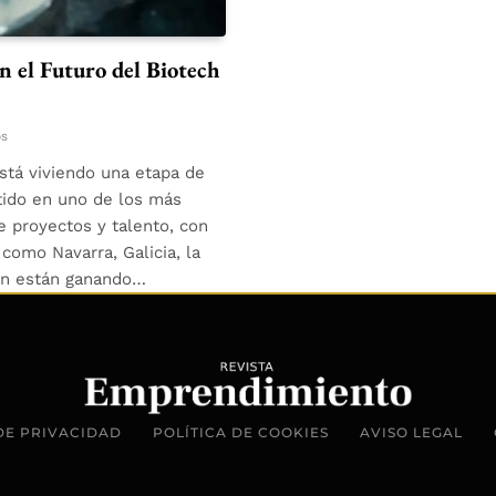
 el Futuro del Biotech
os
stá viviendo una etapa de
rtido en uno de los más
 proyectos y talento, con
como Navarra, Galicia, la
ién están ganando…
DE PRIVACIDAD
POLÍTICA DE COOKIES
AVISO LEGAL