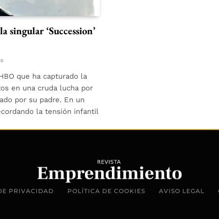
a singular ‘Succession’
os
 HBO que ha capturado la
os en una cruda lucha por
eado por su padre. En un
ordando la tensión infantil
DE PRIVACIDAD
POLÍTICA DE COOKIES
AVISO LEGAL