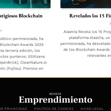
stigiosos Blockchain
Revelados los 15 Fi
os
Alastria Revela los 15 Pro
plataforma Alastria, un
público-permisionada, ha
permisionada, ha desvelado 
s Blockchain Awards 2025
de los Blockchain Awards 
ta tercera edición, los
relevantes e
ctos punteros: SSItizens
(OpenBrick), CleanNature.io
ic (Fujitsu). Premios en
DE PRIVACIDAD
POLÍTICA DE COOKIES
AVISO LEGAL