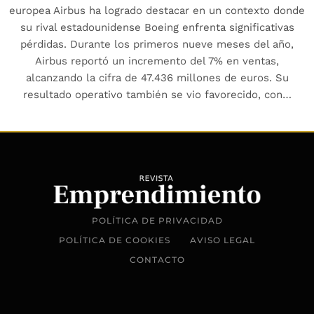
europea Airbus ha logrado destacar en un contexto donde
su rival estadounidense Boeing enfrenta significativas
pérdidas. Durante los primeros nueve meses del año,
Airbus reportó un incremento del 7% en ventas,
alcanzando la cifra de 47.436 millones de euros. Su
resultado operativo también se vio favorecido, con…
POLÍTICA DE PRIVACIDAD
POLÍTICA DE COOKIES
AVISO LEGAL
CONTACTO