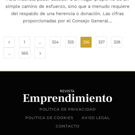
simple camino de esfuerzo, sino que a menudo requiere
del respaldo de una herencia o donación. Las cifras
proporcionadas por el Consejo General…
1
…
324
325
326
327
328
…
565
POLÍTICA DE PRIVACIDAD
POLÍTICA DE COOKIES
AVISO LEGAL
CONTACTO